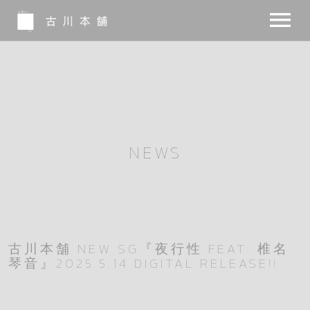
NEWS
BIO
MUSIC
NEWS
MOVIE
NOTE
INSTA
古川本舗 NEW SG『夜行性 FEAT. 椎名
琴音』2025.5.14 DIGITAL RELEASE!!
SHOP