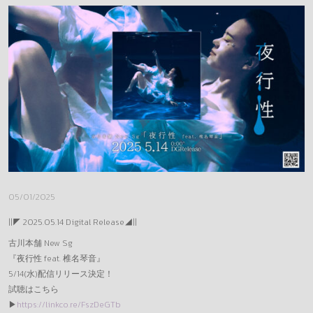
DONAI STORE
REQUEST
MESSAGE
GOODS(LEGACY)
OFFICE
05/01/2025
||◤ 2025.05.14 Digital Release◢||
古川本舗 New Sg
『夜行性 feat. 椎名琴音』
5/14(水)配信リリース決定！
試聴はこちら
▶
https://linkco.re/FszDeGTb