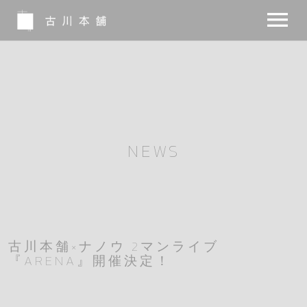
NEWS
BIO
MUSIC
NEWS
MOVIE
NOTE
INSTA
古川本舗×ナノウ 2マンライブ
『ARENA』開催決定！
SHOP