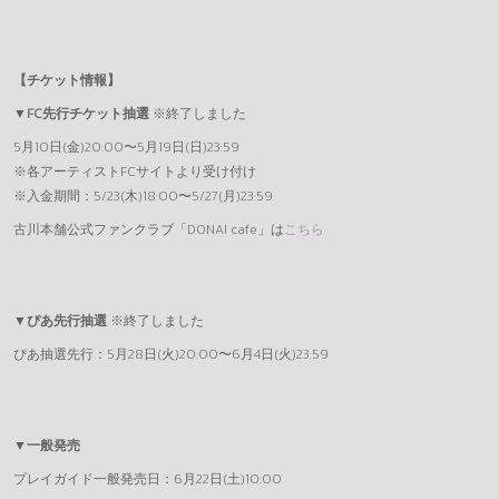
【チケット情報】
▼FC先行チケット抽選
※終了しました
5月10日(金)20:00〜5月19日(日)23:59
※各アーティストFCサイトより受け付け
※入金期間：5/23(木)18:00〜5/27(月)23:59
古川本舗公式ファンクラブ「DONAI cafe」は
こちら
▼
ぴあ先行抽選
※終了しました
ぴあ抽選先行：5月28日(火)20:00〜6月4日(火)23:59
▼
一般発売
プレイガイド一般発売日：6月22日(土)10:00