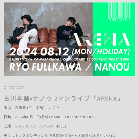
DONAI STORE
REQUEST
MESSAGE
GOODS(LEGACY)
OFFICE
04/26/2024
古川本舗×ナノウ 2マンライブ『ARENA』
出演：古川亮 (古川本舗)、ナノウ
日時：2024年8月12日(月休) open 15:00 / start 16:00
会場：
SUPERNOVA KAWASAKI
(HALL)
チケット：スタンディング ￥5,800 (税込・入場時別途ドリンク代)