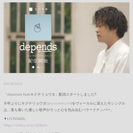
DONAI STORE
REQUEST
MESSAGE
GOODS(LEGACY)
OFFICE
09/14/2022
「depends feat.キクチリョウタ」配信スタートしました‼︎
８年ぶりにキクチリョウタ(
@ryotakikuchi
)をヴォーカルに迎えた今シングル
は、落ち着いた優しい歌声がそっと心を包み込むバラードナンバー。
▼LISTEN&DL
https://linkco.re/pUQYfaXA