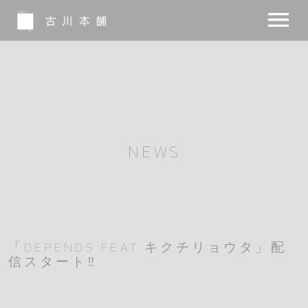
NEWS
BIO
MUSIC
NEWS
MOVIE
NOTE
INSTA
「DEPENDS FEAT.キクチリョウタ」配
信スタート‼︎
SHOP