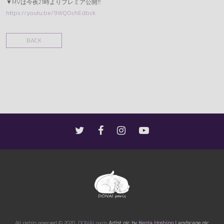
▼MVは今夜21時よりプレミア公開‼︎
https://youtu.be/9WQ0chEdbck
BACK
All rights reserved © 2020
DONAI paris
Artist pic by
Kenta Hoshino
Landscape pic