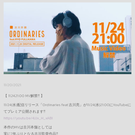
DONAI STORE
REQUEST
MESSAGE
GOODS(LEGACY)
OFFICE
11/20/2021
【 11.24.21:00 MV解禁‼︎ 】
11/24(水)配信リリース「Ordinaries feat.古川亮」が11/24(水)21:00にYouTubeに
てプレミア公開されます‼︎
https://youtu.be/4JJx_H_xABI
本作のMVは古川本舗としては
実に7年ぶりとなる古川監督作品‼︎