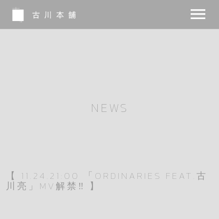
NEWS
BIO
MUSIC
NEWS
MOVIE
NOTE
INSTA
【 11.24.21:00 「ORDINARIES FEAT.古
川亮」MV解禁‼︎ 】
SHOP