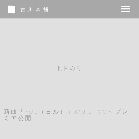
NEWS
BIO
MUSIC
NEWS
MOVIE
NOTE
INSTA
新曲「YOL（ヨル）」3/9 21:00～プレ
ミア公開
SHOP