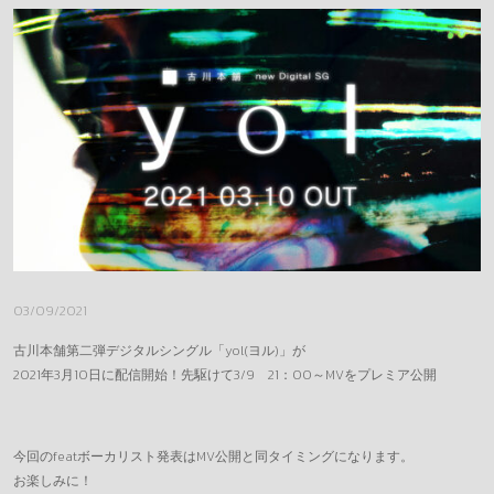
DONAI STORE
REQUEST
MESSAGE
GOODS(LEGACY)
OFFICE
03/09/2021
古川本舗第二弾デジタルシングル「yol(ヨル)」が
2021年3月10日に配信開始！先駆けて3/9 21：00～MVをプレミア公開
今回のfeatボーカリスト発表はMV公開と同タイミングになります。
お楽しみに！