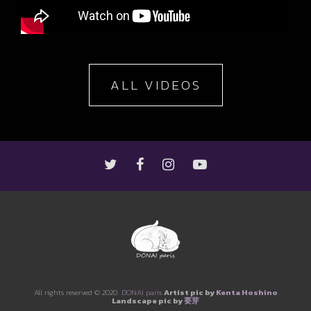
ALL VIDEOS
All rights reserved © 2020
DONAI paris
Artist pic by
Kenta Hoshino
Landscape pic by
要芽