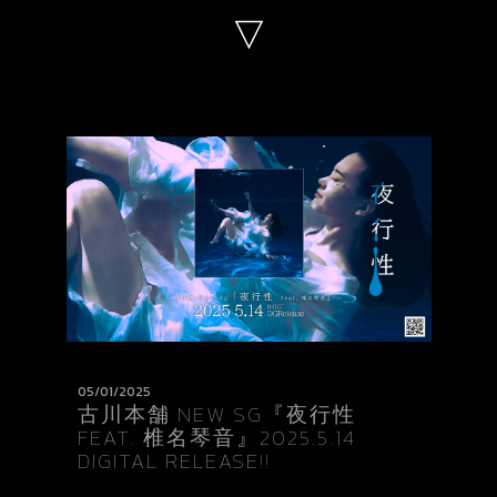
DONAI STORE
REQUEST
MESSAGE
GOODS(LEGACY)
OFFICE
05/01/2025
古川本舗 NEW SG『夜行性
FEAT. 椎名琴音』2025.5.14
DIGITAL RELEASE!!