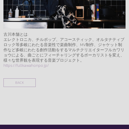
古川本舗とは:
エレクトロニカ、チルポップ、アコースティック、オルタナティブ
ロック等多岐にわたる音楽性で楽曲制作、MV制作、ジャケット制
作など多岐にわたる創作活動をするマルチクリエイターフルカワリ
ョウによる、曲ごとにフィーチャリングするボーカリストを変え、
様々な世界観を表現する音楽プロジェクト。
https://fullkawahonpo.jp/
BACK