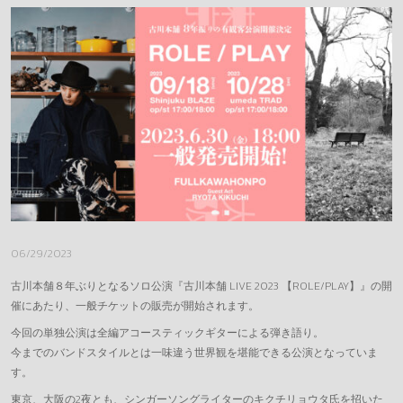
DONAI STORE
REQUEST
MESSAGE
GOODS(LEGACY)
OFFICE
06/29/2023
古川本舗８年ぶりとなるソロ公演『古川本舗 LIVE 2023 【ROLE/PLAY】』の開
催にあたり、一般チケットの販売が開始されます。
今回の単独公演は全編アコースティックギターによる弾き語り。
今までのバンドスタイルとは一味違う世界観を堪能できる公演となっていま
す。
東京、大阪の2夜とも、シンガーソングライターのキクチリョウタ氏を招いた