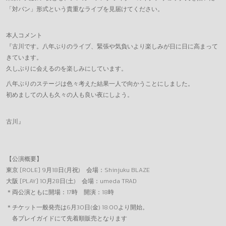
「対バン」形式という貴重なライブを見届けてください。
本人コメント
『古川です。八年ぶりのライブ、緊張や気負いより楽しみが日に日に高まって
きています。
久しぶりに会えるのを楽しみにしています。
八年ぶりのステージは色々考えた結果一人で向かうことにしました。
初めましての人も久々の人も良い夜にしよう。
古川』
【公演概要】
東京 [ROLE] 9月18日(月祝) 会場：Shinjuku BLAZE
大阪 [PLAY] 10月28日(土) 会場：umeda TRAD
＊両公演ともに開場：17時 開演：18時
＊チケット一般発売は6月30日(金) 18:00より開始。
各プレイガイドにて先着順販売となります